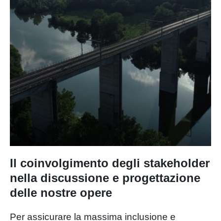
Infrastrutture RFI e Italferr, e in
collaborazione con il Ministero
delle Infrastrutture e dei Trasporti,
che “dà voce” a oltre 30 Opere
Strategiche in tutto il Paese.
L'Italia del futuro è in corso!
Il coinvolgimento degli stakeholder
nella discussione e progettazione
delle nostre opere
Per assicurare la massima inclusione e