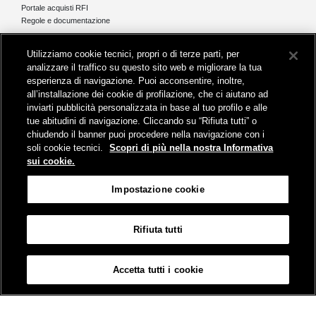
Portale acquisti RFI
Regole e documentazione
News e media
Utilizziamo cookie tecnici, propri o di terze parti, per
Comunicati stampa e news
analizzare il traffico su questo sito web e migliorare la tua
Novità on line
esperienza di navigazione. Puoi acconsentire, inoltre,
Infomobilità
all’installazione dei cookie di profilazione, che ci aiutano ad
Pubblicazioni
inviarti pubblicità personalizzata in base al tuo profilo e alle
Feed - RSS
tue abitudini di navigazione. Cliccando su “Rifiuta tutti” o
chiudendo il banner puoi procedere nella navigazione con i
soli cookie tecnici.
Scopri di più nella nostra Informativa
sui cookie.
Sede legale
Impostazione cookie
Piazza della Croce Rossa 1 - 00161 Roma
Rifiuta tutti
Mappa
Accessibilità
Credits
Impostazione cookie
Accetta tutti i cookie
© Gruppo FS Italiane 2019
Contatti
Termini e Condizioni
Protezione dati
Informativa sui Cookies
Partita Iva 01008081000