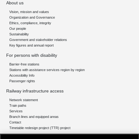
About us
Vision, mission and values
Organization and Governance
Ethics, compliance, integrity
Our people
Sustainability
Government and stakeholder relations
Key figures and annual report
For persons with disability
Barrier-free stations
Stations with assistance services region by region
Accessibility Info
Passenger rights
Railway infrastructure access
Network statement
Train paths
Services
Branch lines and equipped areas
Contact
Timetable redesign project (TTR) project
Network