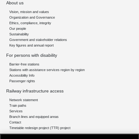
About us
Vision, mission and values
Organization and Governance
Ethics, compliance, integrity
Our people
Sustainability
Government and stakeholder relations
Key figures and annual report
For persons with disability
Barrier-free stations
Stations with assistance services region by region
Accessibility Info
Passenger rights
Railway infrastructure access
Network statement
Train paths
Services
Branch lines and equipped areas
Contact
Timetable redesign project (TTR) project
Network