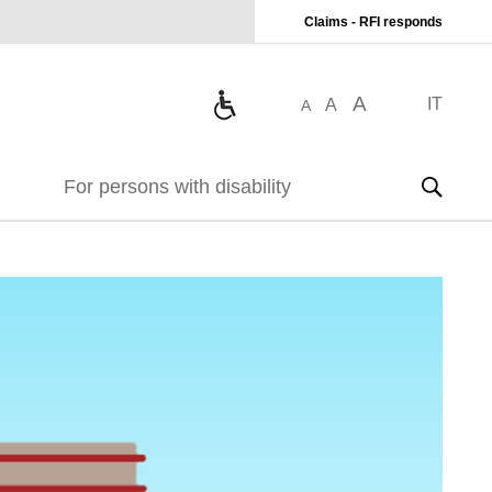
Claims - RFI responds
A
IT
A
A
For persons with disability