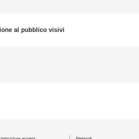
one al pubblico visivi
rastructure access
Network