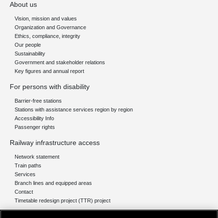
About us
Vision, mission and values
Organization and Governance
Ethics, compliance, integrity
Our people
Sustainability
Government and stakeholder relations
Key figures and annual report
For persons with disability
Barrier-free stations
Stations with assistance services region by region
Accessibility Info
Passenger rights
Railway infrastructure access
Network statement
Train paths
Services
Branch lines and equipped areas
Contact
Timetable redesign project (TTR) project
Network