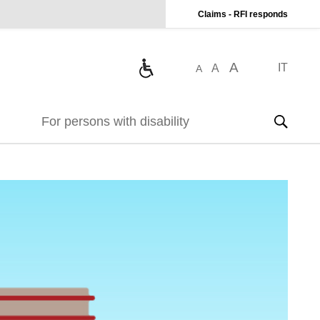
Claims - RFI responds
A
IT
A
A
For persons with disability