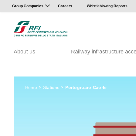
Group Companies
Careers
Whistleblowing Reports
About us
Railway infrastructure acc
Home
Stations
Portogruaro-Caorle