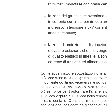
kV/±25kV monofase con presa centr
la zona dei gruppi di conversione, se
in corrente continua, per rimodulare
ingresso, in tensione a 3kV corrent
linea di contatto;
la zona di protezione e distribuzione
elevate prestazioni, che interven
di guasto elettrico in linea, e la z
corrente di trazione ed alimentazio
Come accennato, le sottostazioni che ali
a 3kVcc sono dotate di gruppi di convers
in corrente continua; viceversa le sottos
ad alta velocità (AV) a 2x25kVca sono 
più semplice per trasformare l’alta tensio
132kVca oppure a 150kVca nella tensio
linea di contatto. Queste ultime sono dota
alta tensione, cosiddetti “a ginocchio”, 