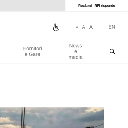
Reclami - RFI risponde
A
EN
A
A
News
Fornitori
e
e Gare
media