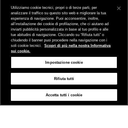
News e media
Utilizziamo cookie tecnici, propri o di terze parti, per
Comunicati stampa e news
analizzare il traffico su questo sito web e migliorare la tua
Novità on line
esperienza di navigazione. Puoi acconsentire, inoltre,
Infomobilità
all’installazione dei cookie di profilazione, che ci aiutano ad
Pubblicazioni
inviarti pubblicità personalizzata in base al tuo profilo e alle
Feed - RSS
tue abitudini di navigazione. Cliccando su “Rifiuta tutti” o
chiudendo il banner puoi procedere nella navigazione con i
soli cookie tecnici.
Scopri di più nella nostra Informativa
sui cookie.
Sede legale
Impostazione cookie
Piazza della Croce Rossa 1 - 00161 Roma
Rifiuta tutti
Mappa
Accessibilità
Credits
Impostazione cookie
Accetta tutti i cookie
© Gruppo FS Italiane 2019
Contatti
Termini e Condizioni
Protezione dati
Informativa sui Cookies
Partita Iva 01008081000