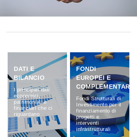
DATI E
FONDI
BILANCIO
EUROPEI E
COMPLEMENTARI
I principali dati
economici,
Fondi Strutturali di
patrimoniali e
Investimento per il
finanziari che ci
finanziamento di
riguardano
progetti e
interventi
infrastrutturali