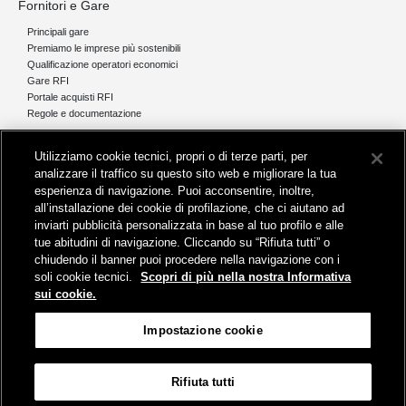
Fornitori e Gare
Principali gare
Premiamo le imprese più sostenibili
Qualificazione operatori economici
Gare RFI
Portale acquisti RFI
Regole e documentazione
News e media
Utilizziamo cookie tecnici, propri o di terze parti, per
Comunicati stampa e news
analizzare il traffico su questo sito web e migliorare la tua
Novità on line
esperienza di navigazione. Puoi acconsentire, inoltre,
Infomobilità
all’installazione dei cookie di profilazione, che ci aiutano ad
Pubblicazioni
inviarti pubblicità personalizzata in base al tuo profilo e alle
Feed - RSS
tue abitudini di navigazione. Cliccando su “Rifiuta tutti” o
chiudendo il banner puoi procedere nella navigazione con i
soli cookie tecnici.
Scopri di più nella nostra Informativa
sui cookie.
Sede legale
Impostazione cookie
Piazza della Croce Rossa 1 - 00161 Roma
Rifiuta tutti