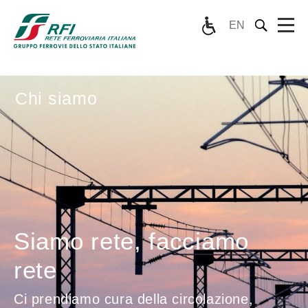
EN
Chi siamo
Siamo rete, facciamo
rete
Ci prendiamo cura della circolazione,