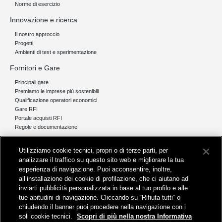
Norme di esercizio
Innovazione e ricerca
Il nostro approccio
Progetti
Ambienti di test e sperimentazione
Fornitori e Gare
Principali gare
Premiamo le imprese più sostenibili
Qualificazione operatori economici
Gare RFI
Portale acquisti RFI
Regole e documentazione
News e media
Utilizziamo cookie tecnici, propri o di terze parti, per
Comunicati stampa e news
analizzare il traffico su questo sito web e migliorare la tua
Novità on line
esperienza di navigazione. Puoi acconsentire, inoltre,
Infomobilità
all’installazione dei cookie di profilazione, che ci aiutano ad
Pubblicazioni
inviarti pubblicità personalizzata in base al tuo profilo e alle
Feed - RSS
tue abitudini di navigazione. Cliccando su “Rifiuta tutti” o
chiudendo il banner puoi procedere nella navigazione con i
soli cookie tecnici.
Scopri di più nella nostra Informativa