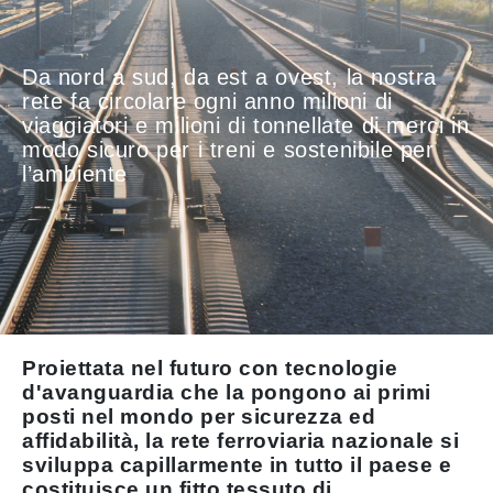
Da nord a sud, da est a ovest, la nostra
rete fa circolare ogni anno milioni di
viaggiatori e milioni di tonnellate di merci in
modo sicuro per i treni e sostenibile per
l’ambiente
Proiettata nel futuro con tecnologie
d'avanguardia che la pongono ai primi
posti nel mondo per sicurezza ed
affidabilità, la rete ferroviaria nazionale si
sviluppa capillarmente in tutto il paese e
costituisce un fitto tessuto di