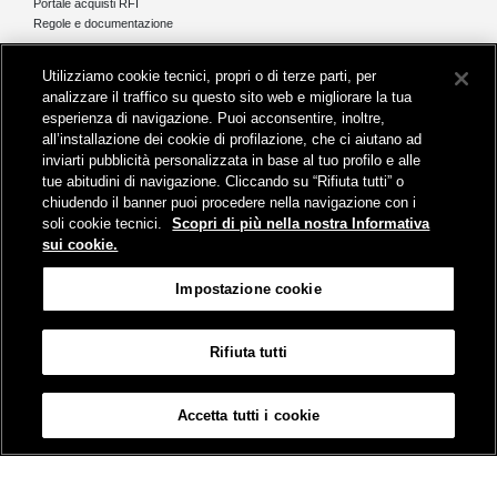
Portale acquisti RFI
Regole e documentazione
News e media
Utilizziamo cookie tecnici, propri o di terze parti, per
Comunicati stampa e news
analizzare il traffico su questo sito web e migliorare la tua
Novità on line
esperienza di navigazione. Puoi acconsentire, inoltre,
Infomobilità
all’installazione dei cookie di profilazione, che ci aiutano ad
Pubblicazioni
inviarti pubblicità personalizzata in base al tuo profilo e alle
Feed - RSS
tue abitudini di navigazione. Cliccando su “Rifiuta tutti” o
chiudendo il banner puoi procedere nella navigazione con i
soli cookie tecnici.
Scopri di più nella nostra Informativa
sui cookie.
Sede legale
Impostazione cookie
Piazza della Croce Rossa 1 - 00161 Roma
Rifiuta tutti
Mappa
Accessibilità
Credits
Impostazione cookie
Accetta tutti i cookie
© Gruppo FS Italiane 2019
Contatti
Termini e Condizioni
Protezione dati
Informativa sui Cookies
Partita Iva 01008081000