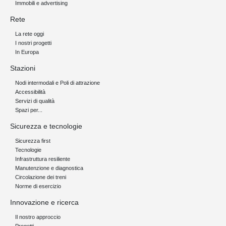
Immobili e advertising
per le verifiche delle cause di esclusione sulla base di
quanto previsto dalla normativa vigente in materia di contratti
Rete
pubblici (D.Lgs. n.50/2016 e s.m.i. e D.Lgs. n. 36/2023 e
s.m.i.), ivi compresi gli accertamenti antimafia di cui alla
La rete oggi
normativa vigente (D.Lgs. n.159/2011 e s.m.i.); dati
riguardanti l’assolvimento degli obblighi contributivi e fiscali.
I nostri progetti
Il trattamento dei dati giudiziari è svolto unicamente
In Europa
all’interno delle procedure contrattuali espletate in base
alla normativa vigente in materia di contratti pubblici
Stazioni
ovvero in caso di stipula dei protocolli di legalità.
Nodi intermodali e Poli di attrazione
• Dati personali relativi al rapporto di coniugio, unione
Accessibilità
civile o convivenza
(dati particolari ex art. 9 Regolamento
Servizi di qualità
UE 2016/679): eventualmente forniti nei moduli utilizzati per
Spazi per...
lo svolgimento delle verifiche preliminari.
Sicurezza e tecnologie
I predetti dati saranno trattati con supporti informatici e
cartacei in modo da garantire idonee misure di sicurezza e
Sicurezza first
riservatezza.
Tecnologie
III. Finalità del Trattamento
Infrastruttura resiliente
Manutenzione e diagnostica
In questa sezione le indichiamo perché le chiediamo i suoi
Circolazione dei treni
dati
Norme di esercizio
I dati che chiediamo di fornire vengono raccolti e trattati per la
Innovazione e ricerca
gestione del Portale Acquisti/ Sistema di Qualificazione, per
l’espletamento delle procedure di gara, per la negoziazione,
Il nostro approccio
per il perfezionamento e l’esecuzione dei Contratti, per la