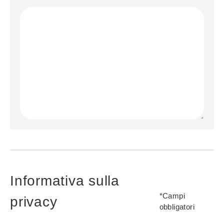
suppliers and tenders form request details
Informativa sulla
*Campi
privacy
obbligatori