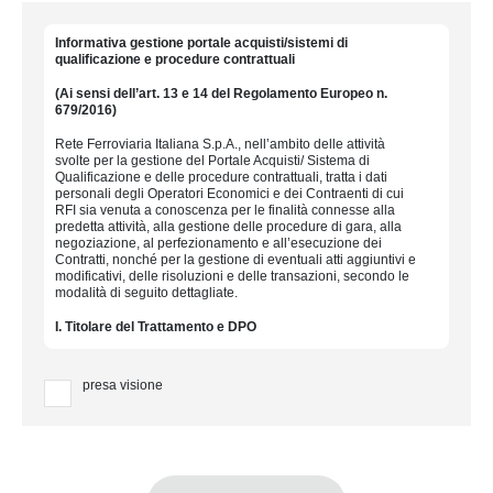
Informativa gestione portale acquisti/sistemi di
qualificazione e procedure contrattuali
(Ai sensi dell’art. 13 e 14 del Regolamento Europeo n.
679/2016)
Rete Ferroviaria Italiana S.p.A., nell’ambito delle attività
svolte per la gestione del Portale Acquisti/ Sistema di
Qualificazione e delle procedure contrattuali, tratta i dati
personali degli Operatori Economici e dei Contraenti di cui
RFI sia venuta a conoscenza per le finalità connesse alla
predetta attività, alla gestione delle procedure di gara, alla
negoziazione, al perfezionamento e all’esecuzione dei
Contratti, nonché per la gestione di eventuali atti aggiuntivi e
modificativi, delle risoluzioni e delle transazioni, secondo le
modalità di seguito dettagliate.
I. Titolare del Trattamento e DPO
In questa sezione le indichiamo quali sono i nostri riferimenti
presa visione
•
Rete Ferroviaria Italiana S.p.A., Titolare del trattamento,
rappresentata dall’Amministratore Delegato pro-tempore, è
contattabile all’indirizzo mail titolaretrattamento@rfi.it, con
sede legale in Piazza della Croce Rossa n. 1, Roma.
•
Il Data Protection Officer è contattabile all’indirizzo mail