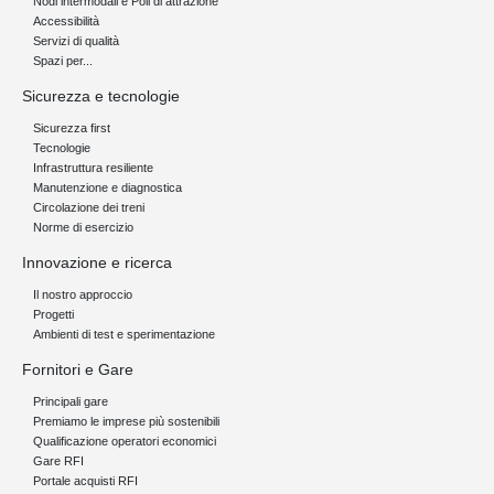
Nodi intermodali e Poli di attrazione
Accessibilità
Servizi di qualità
Spazi per...
Sicurezza e tecnologie
Sicurezza first
Tecnologie
Infrastruttura resiliente
Manutenzione e diagnostica
Circolazione dei treni
Norme di esercizio
Innovazione e ricerca
Il nostro approccio
Progetti
Ambienti di test e sperimentazione
Fornitori e Gare
Principali gare
Premiamo le imprese più sostenibili
Qualificazione operatori economici
Gare RFI
Portale acquisti RFI