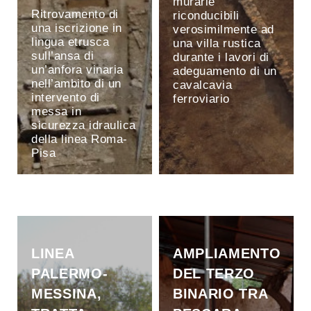
murarie
Ritrovamento di
riconducibili
una iscrizione in
verosimilmente ad
lingua etrusca
una villa rustica
sull’ansa di
durante i lavori di
un’anfora vinaria
adeguamento di un
nell’ambito di un
cavalcavia
intervento di
ferroviario
messa in
sicurezza idraulica
della linea Roma-
Pisa
LINEA
AMPLIAMENTO
PALERMO-
DEL TERZO
MESSINA,
BINARIO TRA