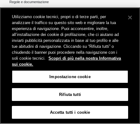
Regole e documentazione
News e media
Utilizziamo cookie tecnici, propri o di terze parti, per
Comunicati stampa e news
analizzare il traffico su questo sito web e migliorare la tua
Novità on line
esperienza di navigazione. Puoi acconsentire, inoltre,
Infomobilità
all’installazione dei cookie di profilazione, che ci aiutano ad
Pubblicazioni
inviarti pubblicità personalizzata in base al tuo profilo e alle
Feed - RSS
tue abitudini di navigazione. Cliccando su “Rifiuta tutti” o
chiudendo il banner puoi procedere nella navigazione con i
soli cookie tecnici.
Scopri di più nella nostra Informativa
sui cookie.
Sede legale
Impostazione cookie
Piazza della Croce Rossa 1 - 00161 Roma
Rifiuta tutti
Mappa
Accessibilità
Credits
Impostazione cookie
Accetta tutti i cookie
© Gruppo FS Italiane 2019
Contatti
Termini e Condizioni
Protezione dati
Informativa sui Cookies
Partita Iva 01008081000