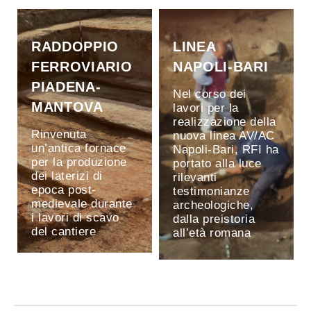
RADDOPPIO
LINEA
FERROVIARIO
NAPOLI-BARI
PIADENA-
Nel corso dei
MANTOVA
lavori per la
realizzazione della
Rinvenuta
nuova linea AV/AC
un’antica fornace
Napoli-Bari, RFI ha
per la produzione
portato alla luce
dei laterizi di
rilevanti
epoca post-
testimonianze
medievale durante
archeologiche,
i lavori di scavo
dalla preistoria
del cantiere
all’età romana