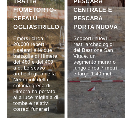
TRATTA
PESCARA
FIUMETORTO-
CENTRALE E
CEFALÙ
PESCARA
OGLIASTRILLO
PORTA NUOVA
Emersi circa
Scoperti nuovi
20.000 reperti
resti archeologici
risalenti alle due
del Bastione San
battaglie di Himera
Vitale, un
del 480 e del 409
segmento murario
a.c. Lo scavo
lungo circa 7 metri
archeologico della
e largo 1,40 metri
Necropoli della
colonia greca di
Himera ha portato
alla luce migliaia di
tombe e relativi
corredi funerari