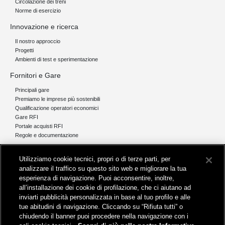
Circolazione dei treni
Norme di esercizio
Innovazione e ricerca
Il nostro approccio
Progetti
Ambienti di test e sperimentazione
Fornitori e Gare
Principali gare
Premiamo le imprese più sostenibili
Qualificazione operatori economici
Gare RFI
Portale acquisti RFI
Regole e documentazione
News e media
Utilizziamo cookie tecnici, propri o di terze parti, per
Comunicati stampa e news
analizzare il traffico su questo sito web e migliorare la tua
Novità on line
esperienza di navigazione. Puoi acconsentire, inoltre,
Infomobilità
all’installazione dei cookie di profilazione, che ci aiutano ad
Pubblicazioni
inviarti pubblicità personalizzata in base al tuo profilo e alle
Feed - RSS
tue abitudini di navigazione. Cliccando su “Rifiuta tutti” o
chiudendo il banner puoi procedere nella navigazione con i