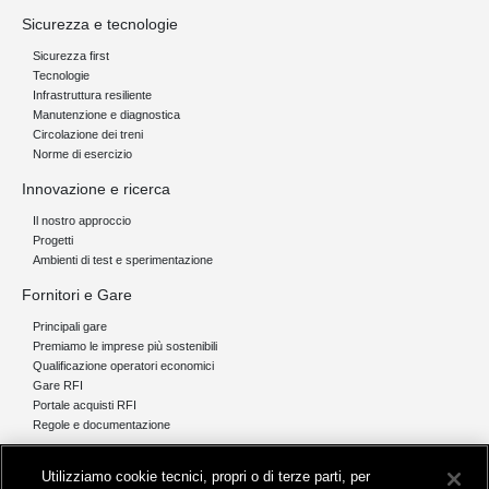
Sicurezza e tecnologie
Sicurezza first
Tecnologie
Infrastruttura resiliente
Manutenzione e diagnostica
Circolazione dei treni
Norme di esercizio
Innovazione e ricerca
Il nostro approccio
Progetti
Ambienti di test e sperimentazione
Fornitori e Gare
Principali gare
Premiamo le imprese più sostenibili
Qualificazione operatori economici
Gare RFI
Portale acquisti RFI
Regole e documentazione
News e media
Utilizziamo cookie tecnici, propri o di terze parti, per