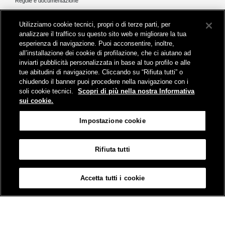
Regole e documentazione
News e media
Utilizziamo cookie tecnici, propri o di terze parti, per
Comunicati stampa e news
analizzare il traffico su questo sito web e migliorare la tua
Novità on line
esperienza di navigazione. Puoi acconsentire, inoltre,
Infomobilità
all’installazione dei cookie di profilazione, che ci aiutano ad
Pubblicazioni
inviarti pubblicità personalizzata in base al tuo profilo e alle
Feed - RSS
tue abitudini di navigazione. Cliccando su “Rifiuta tutti” o
chiudendo il banner puoi procedere nella navigazione con i
soli cookie tecnici.
Scopri di più nella nostra Informativa
sui cookie.
Sede legale
Impostazione cookie
Piazza della Croce Rossa 1 - 00161 Roma
Rifiuta tutti
Mappa
Accessibilità
Credits
Impostazione cookie
Accetta tutti i cookie
© Gruppo FS Italiane 2019
Contatti
Termini e Condizioni
Protezione dati
Informativa sui Cookies
Partita Iva 01008081000