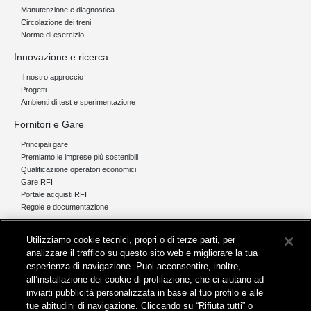
Manutenzione e diagnostica
Circolazione dei treni
Norme di esercizio
Innovazione e ricerca
Il nostro approccio
Progetti
Ambienti di test e sperimentazione
Fornitori e Gare
Principali gare
Premiamo le imprese più sostenibili
Qualificazione operatori economici
Gare RFI
Portale acquisti RFI
Regole e documentazione
News e media
Utilizziamo cookie tecnici, propri o di terze parti, per
Comunicati stampa e news
analizzare il traffico su questo sito web e migliorare la tua
Novità on line
esperienza di navigazione. Puoi acconsentire, inoltre,
Infomobilità
all’installazione dei cookie di profilazione, che ci aiutano ad
Pubblicazioni
inviarti pubblicità personalizzata in base al tuo profilo e alle
Feed - RSS
tue abitudini di navigazione. Cliccando su “Rifiuta tutti” o