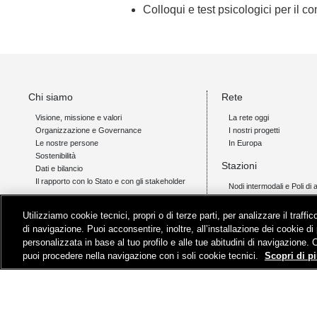
Colloqui e test psicologici per il c
Chi siamo
Rete
Visione, missione e valori
La rete oggi
Organizzazione e Governance
I nostri progetti
Le nostre persone
In Europa
Sostenibilità
Stazioni
Dati e bilancio
Il rapporto con lo Stato e con gli stakeholder
Nodi intermodali e Poli di 
Accessibilità
Offerta
Servizi di qualità
Utilizziamo cookie tecnici, propri o di terze parti, per analizzare il traff
Accesso alla rete
Spazi per...
di navigazione. Puoi acconsentire, inoltre, all’installazione dei cookie di 
Servizi sanitari
personalizzata in base al tuo profilo e alle tue abitudini di navigazione. 
Ambienti di test e sperimentazione
puoi procedere nella navigazione con i soli cookie tecnici.
Scopri di pi
Immobili e advertising