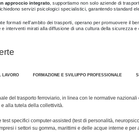
 un approccio integrato
, supportiamo non solo aziende di traspor
ichiedono servizi psicologici specialistici, garantendo standard ele
ente formati nell’ambito dei trasporti, operano per promuovere il b
interventi mirati alla diffusione di una cultura della sicurezza e
erte
L LAVORO
FORMAZIONE E SVILUPPO PROFESSIONALE
S
ale del trasporto ferroviario, in linea con le normative nazionali
 alla tutela della collettività.
 test specifici computer-assisted (test di personalità, neuropsicolo
mpresi i settori su gomma, marittimi e delle acque interne e per al