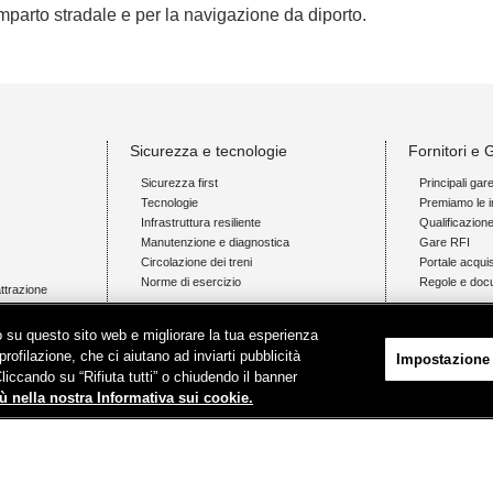
omparto stradale e per la navigazione da diporto.
Sicurezza e tecnologie
Fornitori e 
Sicurezza first
Principali gar
Tecnologie
Premiamo le i
Infrastruttura resiliente
Qualificazion
Manutenzione e diagnostica
Gare RFI
Circolazione dei treni
Portale acquis
Norme di esercizio
Regole e doc
attrazione
Innovazione e ricerca
News e med
ico su questo sito web e migliorare la tua esperienza
Il nostro approccio
Comunicati s
profilazione, che ci aiutano ad inviarti pubblicità
Impostazione
Progetti
Novità on line
Cliccando su “Rifiuta tutti” o chiudendo il banner
Ambienti di test e sperimentazione
Infomobilità
ù nella nostra Informativa sui cookie.
Pubblicazioni
Feed - RSS