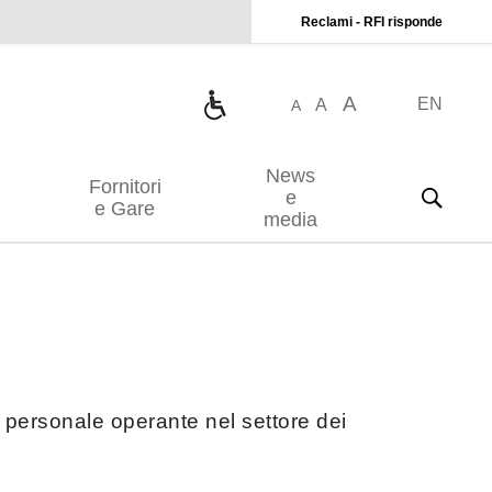
Reclami - RFI risponde
A
EN
A
A
News
Fornitori
e
e Gare
media
el personale operante nel settore dei