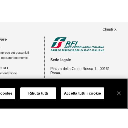
Chiudi
Gare
e
mprese più sostenibili
e operatori economici
Sede legale
ti RFI
Piazza della Croce Rossa 1 - 00161
Roma
umentazione
ia
tampa e news
 cookie
Rifiuta tutti
Accetta tutti i cookie