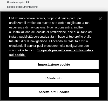
Portale acquisti RFI
Regole e documentazione
News e media
Utilizziamo cookie tecnici, propri o di terze parti, per
Comunicati stampa e news
analizzare il traffico su questo sito web e migliorare la tua
Novità on line
esperienza di navigazione. Puoi acconsentire, inoltre,
Infomobilità
all’installazione dei cookie di profilazione, che ci aiutano ad
Pubblicazioni
inviarti pubblicità personalizzata in base al tuo profilo e alle
Feed - RSS
tue abitudini di navigazione. Cliccando su “Rifiuta tutti” o
chiudendo il banner puoi procedere nella navigazione con i
soli cookie tecnici.
Scopri di più nella nostra Informativa
sui cookie.
Sede legale
Impostazione cookie
Piazza della Croce Rossa 1 - 00161 Roma
Rifiuta tutti
Mappa
Accessibilità
Credits
Impostazione cookie
Accetta tutti i cookie
© Gruppo FS Italiane 2019
Contatti
Termini e Condizioni
Protezione dati
Informativa sui Cookies
Partita Iva 01008081000