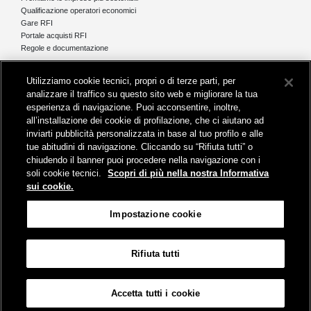
Qualificazione operatori economici
Gare RFI
Portale acquisti RFI
Regole e documentazione
News e media
Utilizziamo cookie tecnici, propri o di terze parti, per
Comunicati stampa e news
analizzare il traffico su questo sito web e migliorare la tua
Novità on line
esperienza di navigazione. Puoi acconsentire, inoltre,
Infomobilità
all’installazione dei cookie di profilazione, che ci aiutano ad
Pubblicazioni
inviarti pubblicità personalizzata in base al tuo profilo e alle
Feed - RSS
tue abitudini di navigazione. Cliccando su “Rifiuta tutti” o
chiudendo il banner puoi procedere nella navigazione con i
soli cookie tecnici.
Scopri di più nella nostra Informativa
sui cookie.
Sede legale
Impostazione cookie
Piazza della Croce Rossa 1 - 00161 Roma
Rifiuta tutti
Mappa
Accessibilità
Credits
Impostazione cookie
Accetta tutti i cookie
© Gruppo FS Italiane 2019
Contatti
Termini e Condizioni