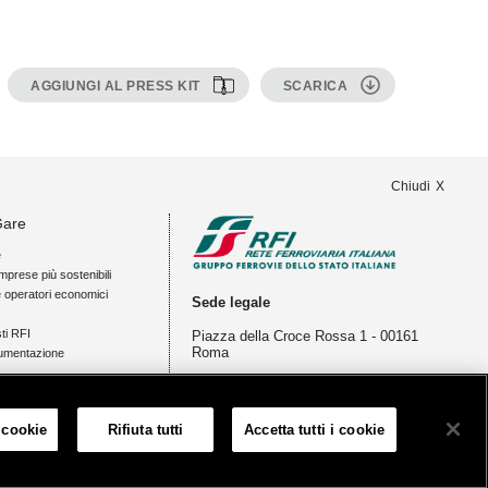
AGGIUNGI AL PRESS KIT
SCARICA
Chiudi
Gare
e
mprese più sostenibili
e operatori economici
Sede legale
ti RFI
Piazza della Croce Rossa 1 - 00161
Roma
umentazione
ia
tampa e news
 cookie
Rifiuta tutti
Accetta tutti i cookie