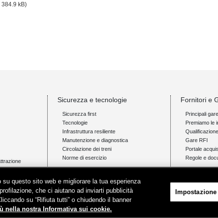
- 384.9 kB)
Sicurezza e tecnologie
Fornitori e 
Sicurezza first
Principali gar
Tecnologie
Premiamo le i
Infrastruttura resiliente
Qualificazion
Manutenzione e diagnostica
Gare RFI
Circolazione dei treni
Portale acquis
Norme di esercizio
Regole e doc
attrazione
Innovazione e ricerca
News e med
ico su questo sito web e migliorare la tua esperienza
Il nostro approccio
Comunicati s
profilazione, che ci aiutano ad inviarti pubblicità
Impostazione
Progetti
Novità on line
Cliccando su “Rifiuta tutti” o chiudendo il banner
Ambienti di test e sperimentazione
Infomobilità
ù nella nostra Informativa sui cookie.
Pubblicazioni