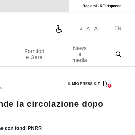
Reclami - RFI risponde
A
EN
A
A
News
Fornitori
e
e Gare
media
IL MIO PRESS KIT
0
co
nde la circolazione dopo
nche con fondi PNRR