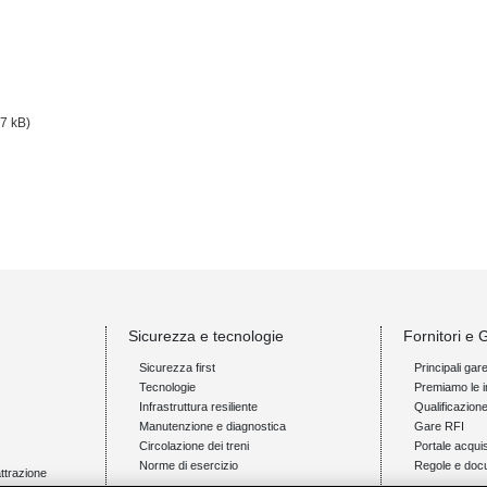
.7 kB)
Sicurezza e tecnologie
Fornitori e 
Sicurezza first
Principali gar
Tecnologie
Premiamo le i
Infrastruttura resiliente
Qualificazion
Manutenzione e diagnostica
Gare RFI
Circolazione dei treni
Portale acquis
Norme di esercizio
Regole e doc
attrazione