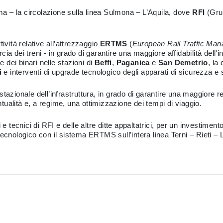
a – la circolazione sulla linea Sulmona – L’Aquila, dove
RFI
(Gru
ttività relative all’attrezzaggio
ERTMS
(
European Rail Traffic M
ia dei treni - in grado di garantire una maggiore affidabilità dell'
e dei binari nelle stazioni di
Beffi
,
Paganica
e
San Demetrio
, la
i
e interventi di upgrade tecnologico degli apparati di sicurezza e
tazionale dell’infrastruttura, in grado di garantire una maggiore re
untualità e, a regime, una ottimizzazione dei tempi di viaggio.
i e tecnici di RFI e delle altre ditte appaltatrici, per un investim
io tecnologico con il sistema ERTMS sull’intera linea Terni – Rieti 