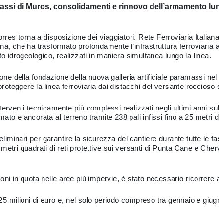
amassi di Muros, consolidamenti e rinnovo dell’armamento lu
rres torna a disposizione dei viaggiatori. Rete Ferroviaria Italiana 
na, che ha trasformato profondamente l’infrastruttura ferroviaria 
to idrogeologico, realizzati in maniera simultanea lungo la linea.
zione della fondazione della nuova galleria artificiale paramassi n
oteggere la linea ferroviaria dai distacchi del versante roccioso 
 interventi tecnicamente più complessi realizzati negli ultimi anni s
to e ancorata al terreno tramite 238 pali infissi fino a 25 metri di
eliminari per garantire la sicurezza del cantiere durante tutte le fa
ila metri quadrati di reti protettive sui versanti di Punta Cane e C
zioni in quota nelle aree più impervie, è stato necessario ricorrere a
 25 milioni di euro e, nel solo periodo compreso tra gennaio e giugno