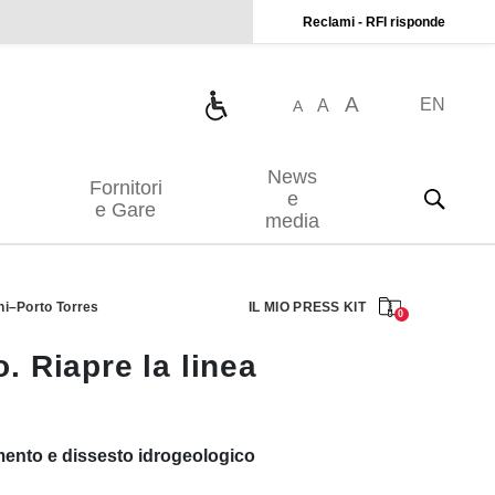
Reclami - RFI risponde
A
EN
A
A
News
Fornitori
e
e Gare
media
ani–Porto Torres
IL MIO PRESS KIT
0
. Riapre la linea
mamento e dissesto idrogeologico