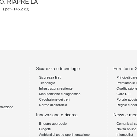
O. RIAPRE LA
S
(.pdf - 145.2 kB)
Sicurezza e tecnologie
Fornitori e 
Sicurezza first
Principali gar
Tecnologie
Premiamo le i
Infrastruttura resiliente
Qualificazion
Manutenzione e diagnostica
Gare RFI
Circolazione dei treni
Portale acquis
Norme di esercizio
Regole e doc
attrazione
Innovazione e ricerca
News e med
Il nostro approccio
Comunicati s
Progetti
Novità on line
Ambienti di test e sperimentazione
Infomobilità