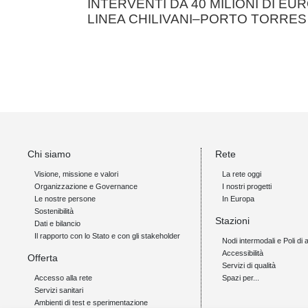
INTERVENTI DA 40 MILIONI DI EUR
LINEA CHILIVANI–PORTO TORRE
Chi siamo
Rete
Visione, missione e valori
La rete oggi
Organizzazione e Governance
I nostri progetti
Le nostre persone
In Europa
Sostenibilità
Stazioni
Dati e bilancio
Il rapporto con lo Stato e con gli stakeholder
Nodi intermodali e Poli di 
Accessibilità
Offerta
Servizi di qualità
Accesso alla rete
Spazi per...
Servizi sanitari
Ambienti di test e sperimentazione