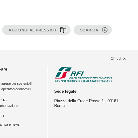
AGGIUNGI AL PRESS KIT
SCARICA
Chiudi
Gare
e
mprese più sostenibili
e operatori economici
Sede legale
ti RFI
Piazza della Croce Rossa 1 - 00161
Roma
umentazione
ia
tampa e news