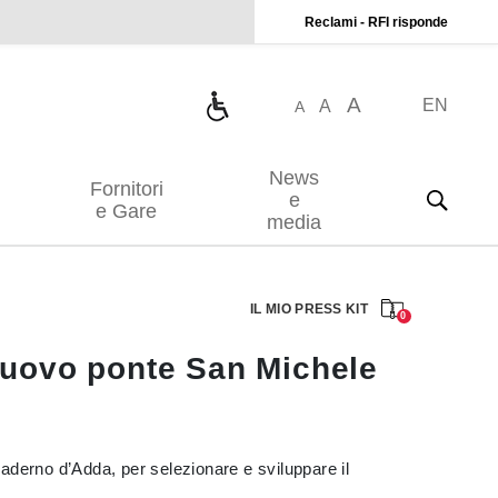
Reclami - RFI risponde
A
EN
A
A
News
Fornitori
e
e Gare
media
IL MIO PRESS KIT
0
 nuovo ponte San Michele
aderno d’Adda, per selezionare e sviluppare il