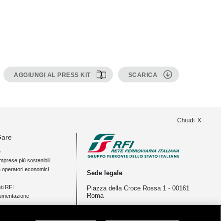
AGGIUNGI AL PRESS KIT
SCARICA
Chiudi
Gare
e
mprese più sostenibili
e operatori economici
Sede legale
ti RFI
Piazza della Croce Rossa 1 - 00161
Roma
umentazione
ia