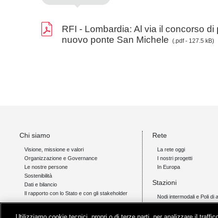
RFI - Lombardia: Al via il concorso di
nuovo ponte San Michele
(.pdf - 127.5 kB)
Chi siamo
Rete
Visione, missione e valori
La rete oggi
Organizzazione e Governance
I nostri progetti
Le nostre persone
In Europa
Sostenibilità
Stazioni
Dati e bilancio
Il rapporto con lo Stato e con gli stakeholder
Nodi intermodali e Poli di 
Accessibilità
Offerta
Servizi di qualità
Utilizziamo cookie tecnici, propri o di terze parti, per analizzare il traff