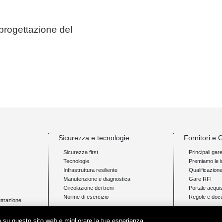
 progettazione del
Sicurezza e tecnologie
Fornitori e 
Sicurezza first
Principali gar
Tecnologie
Premiamo le i
Infrastruttura resiliente
Qualificazion
Manutenzione e diagnostica
Gare RFI
Circolazione dei treni
Portale acquis
Norme di esercizio
Regole e doc
attrazione
Innovazione e ricerca
News e med
ico su questo sito web e migliorare la tua esperienza