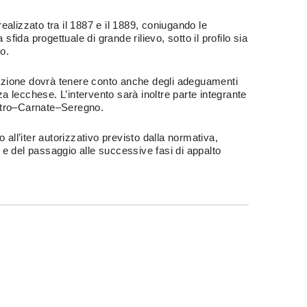
realizzato tra il 1887 e il 1889, coniugando le
fida progettuale di grande rilievo, sotto il profilo sia
io.
ttazione dovrà tenere conto anche degli adeguamenti
nza lecchese. L’intervento sarà inoltre parte integrante
ietro–Carnate–Seregno.
all’iter autorizzativo previsto dalla normativa,
 e del passaggio alle successive fasi di appalto