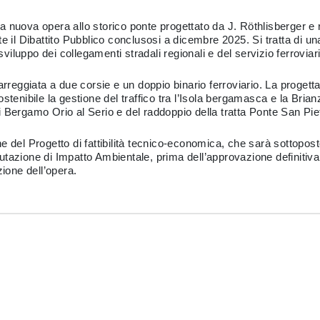
 la nuova opera allo storico ponte progettato da J. Röthlisberger e 
 il Dibattito Pubblico conclusosi a dicembre 2025. Si tratta di una s
sviluppo dei collegamenti stradali regionali e del servizio ferroviar
carreggiata a due corsie e un doppio binario ferroviario. La proge
 sostenibile la gestione del traffico tra l’Isola bergamasca e la Bria
i Bergamo Orio al Serio e del raddoppio della tratta Ponte San P
 del Progetto di fattibilità tecnico-economica, che sarà sottoposto 
tazione di Impatto Ambientale, prima dell’approvazione definitiva
zione dell’opera.