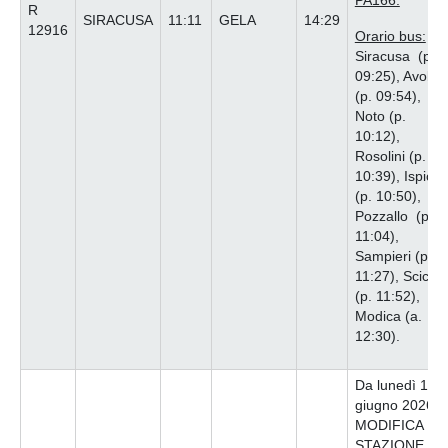
PA166.
R
SIRACUSA
11:11
GELA
14:29
12916
Orario bus:
Siracusa (p.
09:25), Avola
(p. 09:54),
Noto (p.
10:12),
Rosolini (p.
10:39), Ispica
(p. 10:50),
Pozzallo (p.
11:04),
Sampieri (p.
11:27), Scicli
(p. 11:52),
Modica (a.
12:30).
Da lunedì 15
giugno 2026,
MODIFICA LA
STAZIONE DI