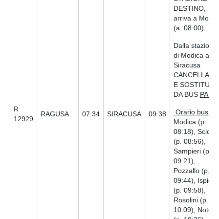
DESTINO,
arriva a Modic
(a. 08:00).
Dalla stazione
di Modica a
Siracusa
CANCELLATO
E SOSTITUIT
DA BUS
PA16
R
Orario bus:
RAGUSA
07:34
SIRACUSA
09:38
12929
Modica (p.
08:18), Scicli
(p. 08:56),
Sampieri (p.
09:21),
Pozzallo (p.
09:44), Ispica
(p. 09:58),
Rosolini (p.
10:09), Noto