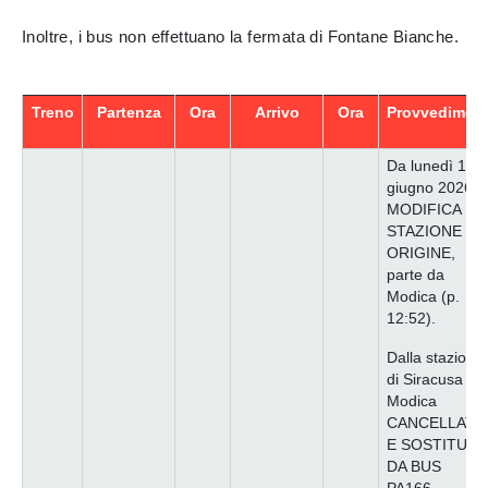
Inoltre, i bus non effettuano la fermata di Fontane Bianche.
Treno
Partenza
Ora
Arrivo
Ora
Provvediment
Da lunedì 15
giugno 2026,
MODIFICA LA
STAZIONE DI
ORIGINE,
parte da
Modica (p.
12:52).
Dalla stazione
di Siracusa a
Modica
CANCELLATO
E SOSTITUIT
DA BUS