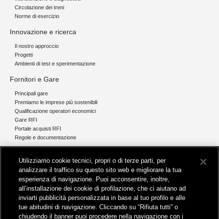
Circolazione dei treni
Norme di esercizio
Innovazione e ricerca
Il nostro approccio
Progetti
Ambienti di test e sperimentazione
Fornitori e Gare
Principali gare
Premiamo le imprese più sostenibili
Qualificazione operatori economici
Gare RFI
Portale acquisti RFI
Regole e documentazione
News e media
Utilizziamo cookie tecnici, propri o di terze parti, per
Comunicati stampa e news
analizzare il traffico su questo sito web e migliorare la tua
Novità on line
esperienza di navigazione. Puoi acconsentire, inoltre,
Infomobilità
all’installazione dei cookie di profilazione, che ci aiutano ad
Pubblicazioni
inviarti pubblicità personalizzata in base al tuo profilo e alle
Feed - RSS
tue abitudini di navigazione. Cliccando su “Rifiuta tutti” o
chiudendo il banner puoi procedere nella navigazione con i