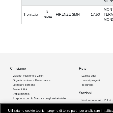
MON
MONT
R
Trenitalia
FIRENZE SMN
17:53
TERM
18684
MON
Chi siamo
Rete
Visione, missione e valori
La rete oggi
Organizzazione e Governance
I nostri progetti
Le nostre persone
In Europa
Sostenibilità
Stazioni
Dati e bilancio
Il rapporto con lo Stato e con gli stakeholder
Nodi intermodali e Poli di 
Accessibilità
Offerta
Servizi di qualità
Utilizziamo cookie tecnici, propri o di terze parti, per analizzare il traff