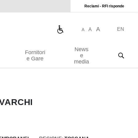
Reclami - RFI risponde
A
EN
A
A
News
Fornitori
e
e Gare
media
EVARCHI