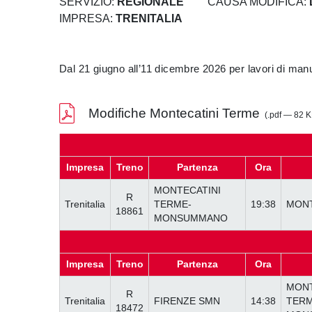
SERVIZIO:
REGIONALE
CAUSA MODIFICA:
IMPRESA:
TRENITALIA
Dal 21 giugno all’11 dicembre 2026 per lavori di man
Modifiche Montecatini Terme
(.pdf — 82 K
Impresa
Treno
Partenza
Ora
MONTECATINI
R
Trenitalia
TERME-
19:38
MONT
18861
MONSUMMANO
Impresa
Treno
Partenza
Ora
MONT
R
Trenitalia
FIRENZE SMN
14:38
TERM
18472