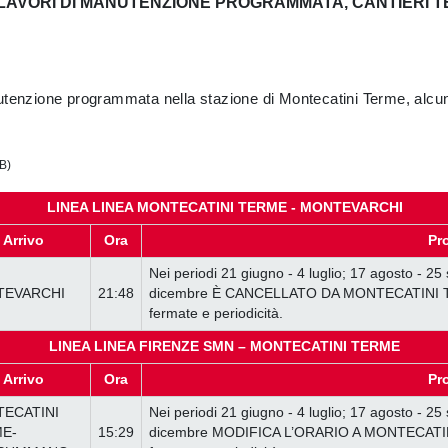
LAVORI DI MANUTENZIONE PROGRAMMATA, CANTIERI 
utenzione programmata nella stazione di Montecatini Terme, alcuni
B)
LINEA LINEA MONTECATINI TERME - MONTEVARCHI
Arrivo
Ora
Pr
Nei periodi 21 giugno - 4 luglio; 17 agosto - 25
EVARCHI
21:48
dicembre È CANCELLATO DA MONTECATINI TERM
fermate e periodicità.
LINEA LINEA FIRENZE SMN – MONTECATINI TERME
Arrivo
Ora
Pr
ECATINI
Nei periodi 21 giugno - 4 luglio; 17 agosto - 25
E-
15:29
dicembre MODIFICA L’ORARIO A MONTECATINI T