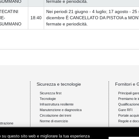
SUMMANO
fermate e periodicità.
ECATINI
Nei periodi 21 giugno - 4 luglio; 17 agosto - 25
E-
18:40
dicembre È CANCELLATO DA PISTOIA a MONTEC
SUMMANO
fermate e periodicità.
Sicurezza e tecnologie
Fornitori e 
Sicurezza first
Principali gar
Tecnologie
Premiamo le i
Infrastruttura resiliente
Qualificazion
Manutenzione e diagnostica
Gare RFI
Circolazione dei treni
Portale acquis
Norme di esercizio
Regole e doc
attrazione
Innovazione e ricerca
News e med
ico su questo sito web e migliorare la tua esperienza