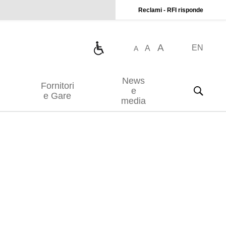
Reclami - RFI risponde
A
EN
A
A
News
Fornitori
e
e Gare
media