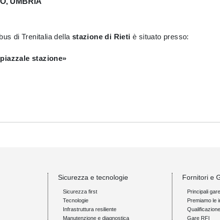
O, UMBRIA
bus di Trenitalia della
stazione di Rieti
è situato presso:
piazzale stazione»
Sicurezza e tecnologie
Fornitori e 
Sicurezza first
Principali gar
Tecnologie
Premiamo le i
Infrastruttura resiliente
Qualificazion
Manutenzione e diagnostica
Gare RFI