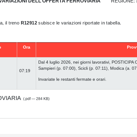
VARIAZIONI DELL’OFFERTA FERROVIARIA
REGIONE:
ia, il treno
R12912
subisce le variazioni riportate in tabella.
o
Ora
Prov
Dal 4 luglio 2026, nei giorni lavorativi, POSTICIPA 
Sampieri (p. 07:00), Scicli (p. 07:11), Modica (a. 07
07:19
Invariate le restanti fermate e orari.
OVIARIA
(.pdf — 284 KB)