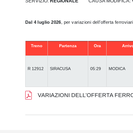
SERVIZIO:
REGIONALE
CAUSA MODIFICA:
Dal 4 luglio 2026
, per variazioni dell’offerta ferroviar
Treno
Partenza
Ora
Arriv
R 12912
SIRACUSA
05:29
MODICA
VARIAZIONI DELL’OFFERTA FERR