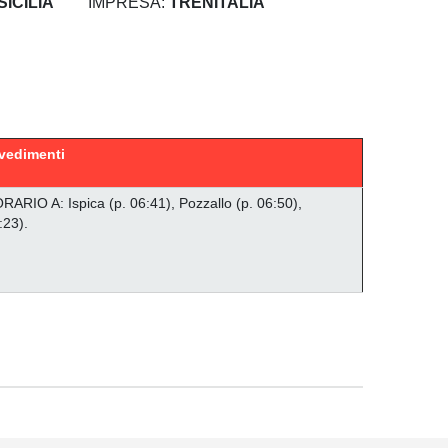
SICILIA
IMPRESA:
TRENITALIA
vedimenti
ORARIO A: Ispica (p. 06:41), Pozzallo (p. 06:50),
:23).