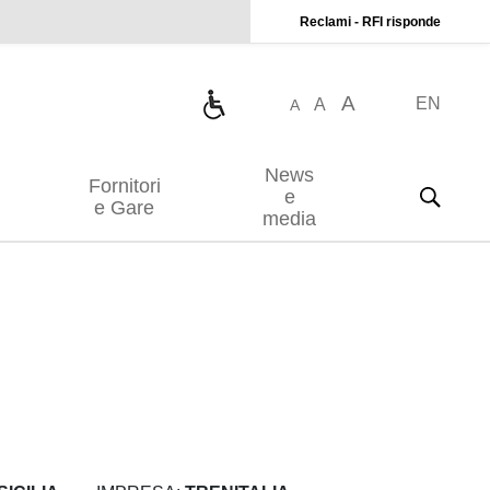
Reclami - RFI risponde
A
EN
A
A
News
Fornitori
e
e Gare
media