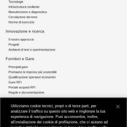
Tecnologie
Infrastruttura resiliente
Manutenzione e diagnostica
Circolazione dei treni
Norme di esercizio
Innovazione e ricerca
Il nostro approccio
Progetti
Ambienti di test e sperimentazione
Fornitori e Gare
Principali gare
Premiamo le imprese più sostenibili
Qualificazione operatori economici
Gare RFI
Portale acquisti RFI
Regole e documentazione
News e media
Utilizziamo cookie tecnici, propri o di terze parti, per
Comunicati stampa e news
analizzare il traffico su questo sito web e migliorare la tua
Novità on line
esperienza di navigazione. Puoi acconsentire, inoltre,
Infomobilità
all’installazione dei cookie di profilazione, che ci aiutano ad
Pubblicazioni