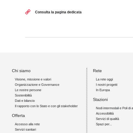
Consulta la pagina dedicata
Chi siamo
Rete
Visione, missione e valori
La rete oggi
Organizzazione e Governance
I nostri progetti
Le nostre persone
In Europa
Sostenibilità
Stazioni
Dati e bilancio
Il rapporto con lo Stato e con gli stakeholder
Nodi intermodali e Poli di 
Accessibilità
Offerta
Servizi di qualità
Accesso alla rete
Spazi per...
Servizi sanitari