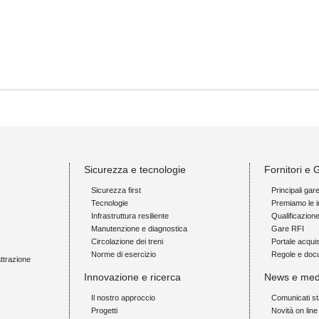
Sicurezza e tecnologie
Fornitori e 
Sicurezza first
Principali gar
Tecnologie
Premiamo le i
Infrastruttura resiliente
Qualificazion
Manutenzione e diagnostica
Gare RFI
Circolazione dei treni
Portale acquis
Norme di esercizio
Regole e doc
attrazione
Innovazione e ricerca
News e med
Il nostro approccio
Comunicati s
Progetti
Novità on line