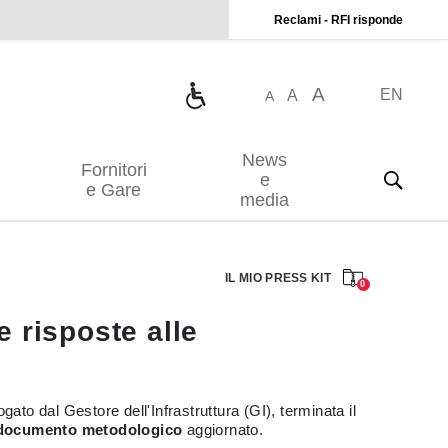
Reclami - RFI risponde
A
EN
A
A
News
Fornitori
e
e Gare
media
IL MIO PRESS KIT
0
e risposte alle
rogato dal Gestore dell'Infrastruttura (GI), terminata il
documento metodologico
aggiornato.