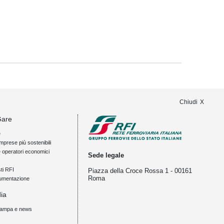
Chiudi
Gare
e
mprese più sostenibili
e operatori economici
Sede legale
ti RFI
Piazza della Croce Rossa 1 - 00161
Roma
umentazione
ia
tampa e news