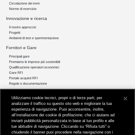
Circolazione dei treni
Norme di esercizio
Innovazione e ricerca
Il nostro approccio
Progetti
Ambienti di test e sperimentazione
Fornitori e Gare
Principali gare
Premiamo le imprese più sostenibili
Qualificazione operatori economici
Gare RFI
Portale acquisti RFI
Regole e documentazione
News e media
Utilizziamo cookie tecnici, propri o di terze parti, per
Comunicati stampa e news
analizzare il traffico su questo sito web e migliorare la tua
Novità on line
esperienza di navigazione. Puoi acconsentire, inoltre,
Infomobilità
all’installazione dei cookie di profilazione, che ci aiutano ad
Pubblicazioni
inviarti pubblicità personalizzata in base al tuo profilo e alle
Feed - RSS
tue abitudini di navigazione. Cliccando su “Rifiuta tutti” o
chiudendo il banner puoi procedere nella navigazione con i