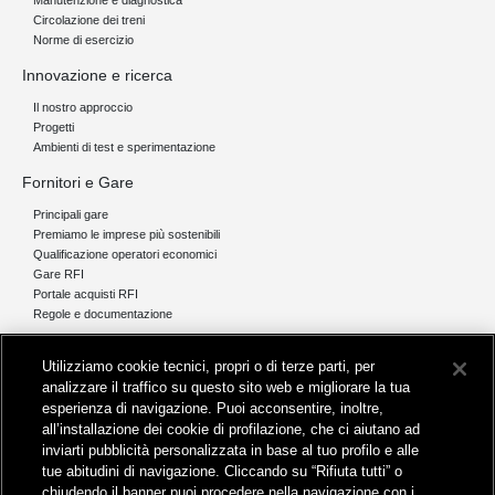
Manutenzione e diagnostica
Circolazione dei treni
Norme di esercizio
Innovazione e ricerca
Il nostro approccio
Progetti
Ambienti di test e sperimentazione
Fornitori e Gare
Principali gare
Premiamo le imprese più sostenibili
Qualificazione operatori economici
Gare RFI
Portale acquisti RFI
Regole e documentazione
News e media
Utilizziamo cookie tecnici, propri o di terze parti, per
Comunicati stampa e news
analizzare il traffico su questo sito web e migliorare la tua
Novità on line
esperienza di navigazione. Puoi acconsentire, inoltre,
Infomobilità
all’installazione dei cookie di profilazione, che ci aiutano ad
Pubblicazioni
inviarti pubblicità personalizzata in base al tuo profilo e alle
Feed - RSS
tue abitudini di navigazione. Cliccando su “Rifiuta tutti” o
chiudendo il banner puoi procedere nella navigazione con i