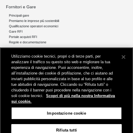
Fornitori e Gare
Principali gare
Premiamo le imprese più sostenibili
Qualificazione operatori economici
Gare RFI
Portale acquisti RFI
Regole e documentazione
News e media
Utilizziamo cookie tecnici, propri o di terze parti, per
Comunicati stampa e news
analizzare il traffico su questo sito web e migliorare la tua
Novità on line
esperienza di navigazione. Puoi acconsentire, inoltre,
Infomobilità
all’installazione dei cookie di profilazione, che ci aiutano ad
Pubblicazioni
inviarti pubblicità personalizzata in base al tuo profilo e alle
Feed - RSS
tue abitudini di navigazione. Cliccando su “Rifiuta tutti” o
chiudendo il banner puoi procedere nella navigazione con i
soli cookie tecnici.
Scopri di più nella nostra Informativa
sui cookie.
Sede legale
Impostazione cookie
Piazza della Croce Rossa 1 - 00161 Roma
Rifiuta tutti