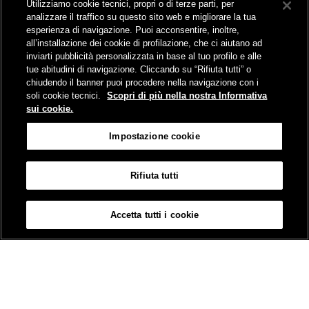
Utilizziamo cookie tecnici, propri o di terze parti, per
Comunicati stampa e news
analizzare il traffico su questo sito web e migliorare la tua
Novità on line
esperienza di navigazione. Puoi acconsentire, inoltre,
Infomobilità
all’installazione dei cookie di profilazione, che ci aiutano ad
Pubblicazioni
inviarti pubblicità personalizzata in base al tuo profilo e alle
Feed - RSS
tue abitudini di navigazione. Cliccando su “Rifiuta tutti” o
chiudendo il banner puoi procedere nella navigazione con i
soli cookie tecnici.
Scopri di più nella nostra Informativa
sui cookie.
Sede legale
Impostazione cookie
Piazza della Croce Rossa 1 - 00161 Roma
Rifiuta tutti
Mappa
Accessibilità
Credits
Impostazione cookie
Accetta tutti i cookie
© Gruppo FS Italiane 2019
Contatti
Termini e Condizioni
Protezione dati
Informativa sui Cookies
Partita Iva 01008081000