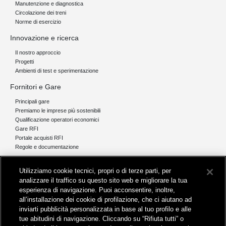
Manutenzione e diagnostica
Circolazione dei treni
Norme di esercizio
Innovazione e ricerca
Il nostro approccio
Progetti
Ambienti di test e sperimentazione
Fornitori e Gare
Principali gare
Premiamo le imprese più sostenibili
Qualificazione operatori economici
Gare RFI
Portale acquisti RFI
Regole e documentazione
News e media
Utilizziamo cookie tecnici, propri o di terze parti, per
Comunicati stampa e news
analizzare il traffico su questo sito web e migliorare la tua
Novità on line
esperienza di navigazione. Puoi acconsentire, inoltre,
Infomobilità
all’installazione dei cookie di profilazione, che ci aiutano ad
Pubblicazioni
inviarti pubblicità personalizzata in base al tuo profilo e alle
Feed - RSS
tue abitudini di navigazione. Cliccando su “Rifiuta tutti” o