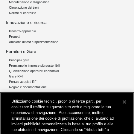
Manutenzione e diagnostica
Circolazione dei treni
Norme di esercizio
Innovazione e ricerca
Il nostro approccio
Progetti
Ambienti di test e sperimentazione
Fornitori e Gare
Principali gare
Premiamo le imprese più sostenibili
Qualificazione operatori economici
Gare RFI
Portale acquisti RFI
Regole e documentazione
News e media
Utilizziamo cookie tecnici, propri o di terze parti, per
Comunicati stampa e news
analizzare il traffico su questo sito web e migliorare la tua
Novità on line
esperienza di navigazione. Puoi acconsentire, inoltre,
Infomobilità
all’installazione dei cookie di profilazione, che ci aiutano ad
Pubblicazioni
inviarti pubblicità personalizzata in base al tuo profilo e alle
Feed - RSS
tue abitudini di navigazione. Cliccando su “Rifiuta tutti” o