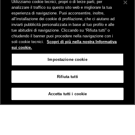
Utilizziamo cookie tecnici, propri o di terze parti, per
Comunicati stampa e news
analizzare il traffico su questo sito web e migliorare la tua
Novità on line
esperienza di navigazione. Puoi acconsentire, inoltre,
Infomobilità
all’installazione dei cookie di profilazione, che ci aiutano ad
Pubblicazioni
inviarti pubblicità personalizzata in base al tuo profilo e alle
Feed - RSS
tue abitudini di navigazione. Cliccando su “Rifiuta tutti” o
chiudendo il banner puoi procedere nella navigazione con i
soli cookie tecnici.
Scopri di più nella nostra Informativa
sui cookie.
Sede legale
Impostazione cookie
Piazza della Croce Rossa 1 - 00161 Roma
Rifiuta tutti
Mappa
Accessibilità
Credits
Impostazione cookie
Accetta tutti i cookie
© Gruppo FS Italiane 2019
Contatti
Termini e Condizioni
Protezione dati
Informativa sui Cookies
Partita Iva 01008081000