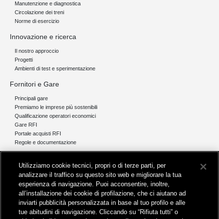
Manutenzione e diagnostica
Circolazione dei treni
Norme di esercizio
Innovazione e ricerca
Il nostro approccio
Progetti
Ambienti di test e sperimentazione
Fornitori e Gare
Principali gare
Premiamo le imprese più sostenibili
Qualificazione operatori economici
Gare RFI
Portale acquisti RFI
Regole e documentazione
News e media
Utilizziamo cookie tecnici, propri o di terze parti, per
Comunicati stampa e news
analizzare il traffico su questo sito web e migliorare la tua
Novità on line
esperienza di navigazione. Puoi acconsentire, inoltre,
Infomobilità
all’installazione dei cookie di profilazione, che ci aiutano ad
Pubblicazioni
inviarti pubblicità personalizzata in base al tuo profilo e alle
Feed - RSS
tue abitudini di navigazione. Cliccando su “Rifiuta tutti” o