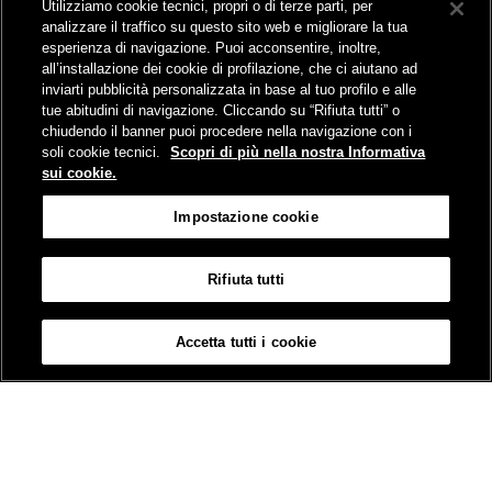
Utilizziamo cookie tecnici, propri o di terze parti, per
Comunicati stampa e news
analizzare il traffico su questo sito web e migliorare la tua
Novità on line
esperienza di navigazione. Puoi acconsentire, inoltre,
Infomobilità
all’installazione dei cookie di profilazione, che ci aiutano ad
Pubblicazioni
inviarti pubblicità personalizzata in base al tuo profilo e alle
Feed - RSS
tue abitudini di navigazione. Cliccando su “Rifiuta tutti” o
chiudendo il banner puoi procedere nella navigazione con i
soli cookie tecnici.
Scopri di più nella nostra Informativa
sui cookie.
Sede legale
Impostazione cookie
Piazza della Croce Rossa 1 - 00161 Roma
Rifiuta tutti
Mappa
Accessibilità
Credits
Impostazione cookie
Accetta tutti i cookie
© Gruppo FS Italiane 2019
Contatti
Termini e Condizioni
Protezione dati
Informativa sui Cookies
Partita Iva 01008081000