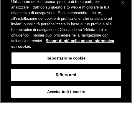
Utilizziamo cookie tecnici, propri o di terze parti, per
Comunicati stampa e news
analizzare il traffico su questo sito web e migliorare la tua
Novità on line
esperienza di navigazione. Puoi acconsentire, inoltre,
Infomobilità
all’installazione dei cookie di profilazione, che ci aiutano ad
Pubblicazioni
inviarti pubblicità personalizzata in base al tuo profilo e alle
Feed - RSS
tue abitudini di navigazione. Cliccando su “Rifiuta tutti” o
chiudendo il banner puoi procedere nella navigazione con i
soli cookie tecnici.
Scopri di più nella nostra Informativa
sui cookie.
Sede legale
Impostazione cookie
Piazza della Croce Rossa 1 - 00161 Roma
Rifiuta tutti
Mappa
Accessibilità
Credits
Impostazione cookie
Accetta tutti i cookie
© Gruppo FS Italiane 2019
Contatti
Termini e Condizioni
Protezione dati
Informativa sui Cookies
Partita Iva 01008081000