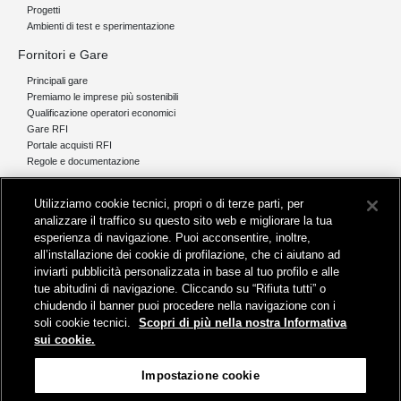
Progetti
Ambienti di test e sperimentazione
Fornitori e Gare
Principali gare
Premiamo le imprese più sostenibili
Qualificazione operatori economici
Gare RFI
Portale acquisti RFI
Regole e documentazione
News e media
Utilizziamo cookie tecnici, propri o di terze parti, per
Comunicati stampa e news
analizzare il traffico su questo sito web e migliorare la tua
Novità on line
esperienza di navigazione. Puoi acconsentire, inoltre,
Infomobilità
all’installazione dei cookie di profilazione, che ci aiutano ad
Pubblicazioni
inviarti pubblicità personalizzata in base al tuo profilo e alle
Feed - RSS
tue abitudini di navigazione. Cliccando su “Rifiuta tutti” o
chiudendo il banner puoi procedere nella navigazione con i
soli cookie tecnici.
Scopri di più nella nostra Informativa
sui cookie.
Sede legale
Impostazione cookie