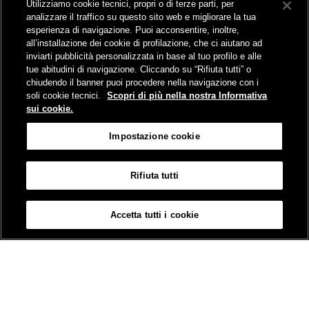
Utilizziamo cookie tecnici, propri o di terze parti, per
Comunicati stampa e news
analizzare il traffico su questo sito web e migliorare la tua
Novità on line
esperienza di navigazione. Puoi acconsentire, inoltre,
Infomobilità
all’installazione dei cookie di profilazione, che ci aiutano ad
Pubblicazioni
inviarti pubblicità personalizzata in base al tuo profilo e alle
Feed - RSS
tue abitudini di navigazione. Cliccando su “Rifiuta tutti” o
chiudendo il banner puoi procedere nella navigazione con i
soli cookie tecnici.
Scopri di più nella nostra Informativa
sui cookie.
Sede legale
Impostazione cookie
Piazza della Croce Rossa 1 - 00161 Roma
Rifiuta tutti
Mappa
Accessibilità
Credits
Impostazione cookie
Accetta tutti i cookie
© Gruppo FS Italiane 2019
Contatti
Termini e Condizioni
Protezione dati
Informativa sui Cookies
Partita Iva 01008081000