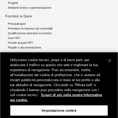
Progetti
Ambienti di test e sperimentazione
Fornitori e Gare
Principali gare
Premiamo le imprese più sostenibili
Qualificazione operatori economici
Gare RFI
Portale acquisti RFI
Regole e documentazione
News e media
Utilizziamo cookie tecnici, propri o di terze parti, per
Comunicati stampa e news
analizzare il traffico su questo sito web e migliorare la tua
Novità on line
esperienza di navigazione. Puoi acconsentire, inoltre,
Infomobilità
all’installazione dei cookie di profilazione, che ci aiutano ad
Pubblicazioni
inviarti pubblicità personalizzata in base al tuo profilo e alle
Feed - RSS
tue abitudini di navigazione. Cliccando su “Rifiuta tutti” o
chiudendo il banner puoi procedere nella navigazione con i
soli cookie tecnici.
Scopri di più nella nostra Informativa
sui cookie.
Sede legale
Impostazione cookie