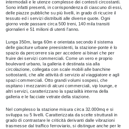
intermodali e le utenze complesse dei contesti circostanti.
Sono infatti presenti, in corrispondenza di ciascuno di essi,
delle piazze pubbliche su più livelli, in grado di ricucire il
tessuto ed i servizi distribuiti alle diverse quote. Ogni
giorno vede passare circa 500 treni, 140 mila transiti
giornalieri e 51 milioni di utenti l’anno.
Lunga 350m, larga 60m e orientata secondo il sistema
delle giaciture urbane preesistenti, la stazione-ponte è lo
spazio da percorrere sia per accedere ai binari che per
fruire dei servizi commerciali. Come un vero e proprio
boulevard urbano, la galleria è destinata sia alla
circolazione, collegata con scale mobili alle banchine
sottostanti, che alle attività di servizio al viaggiatore e agli
spazi commerciali. Otto grandi volumi sospesi, che
ospitano i mezzanini di alcuni commerciali, vip lounge, e
altri servizi, caratterizzano la spazialità interna della
galleria e le facciate vetrate della stazione.
Nel complesso la stazione misura circa 32.000mq e si
sviluppa su 5 livelli. Caratterizzata da scelte strutturali in
grado di contrastare le criticità derivanti dalle vibrazioni
trasmesse dal traffico ferroviario, si distingue anche per le