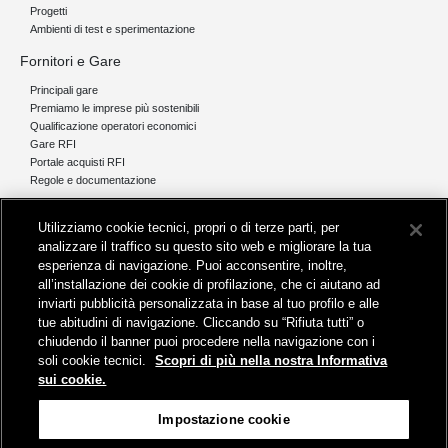
Progetti
Ambienti di test e sperimentazione
Fornitori e Gare
Principali gare
Premiamo le imprese più sostenibili
Qualificazione operatori economici
Gare RFI
Portale acquisti RFI
Regole e documentazione
News e media
Utilizziamo cookie tecnici, propri o di terze parti, per
Comunicati stampa e news
analizzare il traffico su questo sito web e migliorare la tua
Novità on line
esperienza di navigazione. Puoi acconsentire, inoltre,
Infomobilità
all’installazione dei cookie di profilazione, che ci aiutano ad
Pubblicazioni
inviarti pubblicità personalizzata in base al tuo profilo e alle
Feed - RSS
tue abitudini di navigazione. Cliccando su “Rifiuta tutti” o
chiudendo il banner puoi procedere nella navigazione con i
soli cookie tecnici.
Scopri di più nella nostra Informativa
sui cookie.
Sede legale
Impostazione cookie