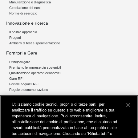
Manutenzione e diagnostica
Circolazione dei treni
Norme di esercizio
Innovazione e ricerca
Il nostro approccio
Progetti
Ambienti di test e sperimentazione
Fornitori e Gare
Principali gare
Premiamo le imprese più sostenibili
Qualificazione operatori economici
Gare RFI
Portale acquisti RFI
Regole e documentazione
News e media
Utilizziamo cookie tecnici, propri o di terze parti, per
Comunicati stampa e news
analizzare il traffico su questo sito web e migliorare la tua
Novità on line
esperienza di navigazione. Puoi acconsentire, inoltre,
Infomobilità
all’installazione dei cookie di profilazione, che ci aiutano ad
Pubblicazioni
inviarti pubblicità personalizzata in base al tuo profilo e alle
Feed - RSS
tue abitudini di navigazione. Cliccando su “Rifiuta tutti” o