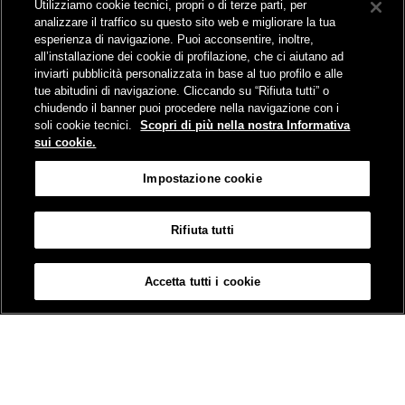
Utilizziamo cookie tecnici, propri o di terze parti, per
Comunicati stampa e news
analizzare il traffico su questo sito web e migliorare la tua
Novità on line
esperienza di navigazione. Puoi acconsentire, inoltre,
Infomobilità
all’installazione dei cookie di profilazione, che ci aiutano ad
Pubblicazioni
inviarti pubblicità personalizzata in base al tuo profilo e alle
Feed - RSS
tue abitudini di navigazione. Cliccando su “Rifiuta tutti” o
chiudendo il banner puoi procedere nella navigazione con i
soli cookie tecnici.
Scopri di più nella nostra Informativa
sui cookie.
Sede legale
Impostazione cookie
Piazza della Croce Rossa 1 - 00161 Roma
Rifiuta tutti
Mappa
Accessibilità
Credits
Impostazione cookie
Accetta tutti i cookie
© Gruppo FS Italiane 2019
Contatti
Termini e Condizioni
Protezione dati
Informativa sui Cookies
Partita Iva 01008081000