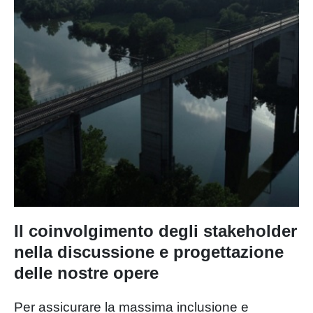
Infrastrutture RFI e Italferr, e in
collaborazione con il Ministero
delle Infrastrutture e dei Trasporti,
che “dà voce” a oltre 30 Opere
Strategiche in tutto il Paese.
L'Italia del futuro è in corso!
Il coinvolgimento degli stakeholder
nella discussione e progettazione
delle nostre opere
Per assicurare la massima inclusione e