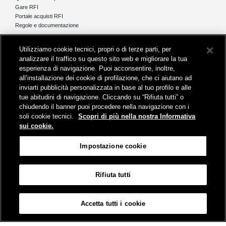
Gare RFI
Portale acquisti RFI
Regole e documentazione
News e media
Utilizziamo cookie tecnici, propri o di terze parti, per
Comunicati stampa e news
analizzare il traffico su questo sito web e migliorare la tua
Novità on line
esperienza di navigazione. Puoi acconsentire, inoltre,
Infomobilità
all’installazione dei cookie di profilazione, che ci aiutano ad
Pubblicazioni
inviarti pubblicità personalizzata in base al tuo profilo e alle
Feed - RSS
tue abitudini di navigazione. Cliccando su “Rifiuta tutti” o
chiudendo il banner puoi procedere nella navigazione con i
soli cookie tecnici.
Scopri di più nella nostra Informativa
sui cookie.
Sede legale
Impostazione cookie
Piazza della Croce Rossa 1 - 00161 Roma
Rifiuta tutti
Mappa
Accessibilità
Credits
Impostazione cookie
Accetta tutti i cookie
© Gruppo FS Italiane 2019
Contatti
Termini e Condizioni
Protezione dati
Informativa sui Cookies
Partita Iva 01008081000