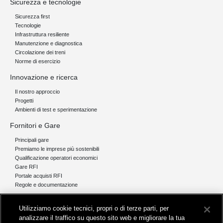
Sicurezza e tecnologie
Sicurezza first
Tecnologie
Infrastruttura resiliente
Manutenzione e diagnostica
Circolazione dei treni
Norme di esercizio
Innovazione e ricerca
Il nostro approccio
Progetti
Ambienti di test e sperimentazione
Fornitori e Gare
Principali gare
Premiamo le imprese più sostenibili
Qualificazione operatori economici
Gare RFI
Portale acquisti RFI
Regole e documentazione
News e media
Utilizziamo cookie tecnici, propri o di terze parti, per
Comunicati stampa e news
analizzare il traffico su questo sito web e migliorare la tua