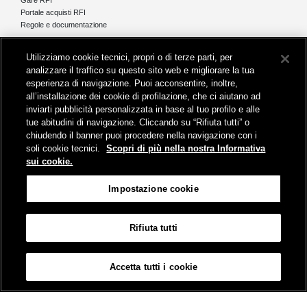
Gare RFI
Portale acquisti RFI
Regole e documentazione
News e media
Utilizziamo cookie tecnici, propri o di terze parti, per
Comunicati stampa e news
analizzare il traffico su questo sito web e migliorare la tua
Novità on line
esperienza di navigazione. Puoi acconsentire, inoltre,
Infomobilità
all’installazione dei cookie di profilazione, che ci aiutano ad
Pubblicazioni
inviarti pubblicità personalizzata in base al tuo profilo e alle
Feed - RSS
tue abitudini di navigazione. Cliccando su “Rifiuta tutti” o
chiudendo il banner puoi procedere nella navigazione con i
soli cookie tecnici.
Scopri di più nella nostra Informativa
sui cookie.
Sede legale
Impostazione cookie
Piazza della Croce Rossa 1 - 00161 Roma
Rifiuta tutti
Mappa
Accessibilità
Credits
Impostazione cookie
Accetta tutti i cookie
© Gruppo FS Italiane 2019
Contatti
Termini e Condizioni
Protezione dati
Informativa sui Cookies
Partita Iva 01008081000